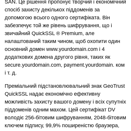
SAN. Це рішення пропонує творчий і економічний
спосіб захисту декількох піддоменів за
допомогою всього одного сертифіката. Він
забезпечує той же рівень шифрування, що і
звичайний QuickSSL ® Premium, але
налаштований таким чином, щоб охопити один
основний домен www.yourdomain.com і 4
додаткових домена другого рівня, таких як
secure.yourdomain.com, payment.yourdomain. ком
і т. д.
Преміальний підстановлювальний знак GeoTrust
QuickSSL надає економічно ефективну
можливість захисту вашого домену і всіх супутніх
піддоменів одним махом. Цей сертифікат DV
володіє 256-бітовим шифруванням, 2048-бітовим
ключем підпису, 99,9% поширеністю браузера,