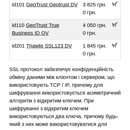
id101
GeoTrust Geotrust DV
3 825 грн.
0 грн.
id110
GeoTrust True
4 050 грн.
Business ID OV
0 грн.
id201
Thawte SSL123 DV
1 845 грн.
0 грн.
SSL протокол забезпечує конфіденційність
обміну даними між клієнтом і сервером, що
використовують TCP / IP, причому для
шифрування використовується асиметричний
алгоритм з відкритим ключем. При
шифруванні з відкритим ключем
використовуються два ключа, причому будь-
який з них може використовуватися для